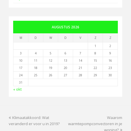
AUGUSTUS 2026
M
D
W
D
V
Z
Z
1
2
3
4
5
6
7
8
9
10
11
12
13
14
15
16
17
18
19
20
21
22
23
24
25
26
27
28
29
30
31
« okt
previous
next
Klimaatakkoord: Wat
Waarom
post:
post:
veranderd er voor u in 2019?
warmtepompconvectoren in je
woning?